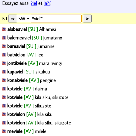
Essayez aussi
?iel
et
la?í
.
KT
alubeaviel
[SU ]
Alhamisi
balemeaviel
[SU ]
Jumatano
bareaviel
[SU ]
Jumanne
batvielon
[AV ]
leo
jontikviele
[AV ]
mara nyingi
kapaviel
[SU ]
sikukuu
konakviele
[AV ]
pengine
kotviele
[AV ]
daima
kotviele
[AV ]
kila siku, sikuzote
kotviele
[AV ]
sikuzote
kotvielon
[AV ]
kila siku
kotvielon
[AV ]
kila siku, sikuzote
meviele
[AV ]
milele