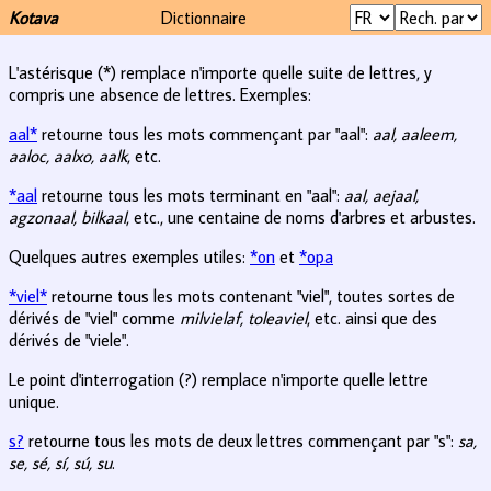
Kotava
Dictionnaire
L'astérisque (*) remplace n'importe quelle suite de lettres, y
compris une absence de lettres. Exemples:
aal*
retourne tous les mots commençant par "aal":
aal, aaleem,
aaloc, aalxo, aalk
, etc.
*aal
retourne tous les mots terminant en "aal":
aal, aejaal,
agzonaal, bilkaal
, etc., une centaine de noms d'arbres et arbustes.
Quelques autres exemples utiles:
*on
et
*opa
*viel*
retourne tous les mots contenant "viel", toutes sortes de
dérivés de "viel" comme
milvielaf, toleaviel
, etc. ainsi que des
dérivés de "viele".
Le point d'interrogation (?) remplace n'importe quelle lettre
unique.
s?
retourne tous les mots de deux lettres commençant par "s":
sa,
se, sé, sí, sú, su
.