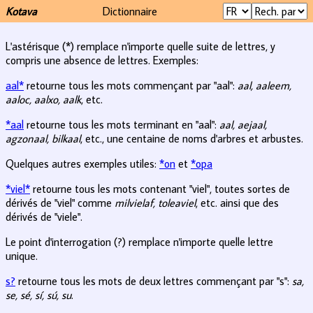
Kotava
Dictionnaire
L'astérisque (*) remplace n'importe quelle suite de lettres, y
compris une absence de lettres. Exemples:
aal*
retourne tous les mots commençant par "aal":
aal, aaleem,
aaloc, aalxo, aalk
, etc.
*aal
retourne tous les mots terminant en "aal":
aal, aejaal,
agzonaal, bilkaal
, etc., une centaine de noms d'arbres et arbustes.
Quelques autres exemples utiles:
*on
et
*opa
*viel*
retourne tous les mots contenant "viel", toutes sortes de
dérivés de "viel" comme
milvielaf, toleaviel
, etc. ainsi que des
dérivés de "viele".
Le point d'interrogation (?) remplace n'importe quelle lettre
unique.
s?
retourne tous les mots de deux lettres commençant par "s":
sa,
se, sé, sí, sú, su
.