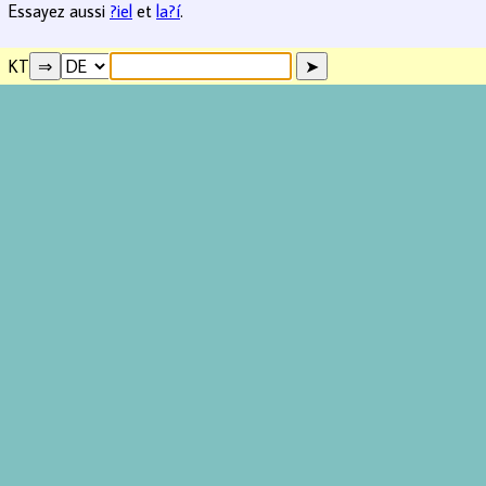
Essayez aussi
?iel
et
la?í
.
KT