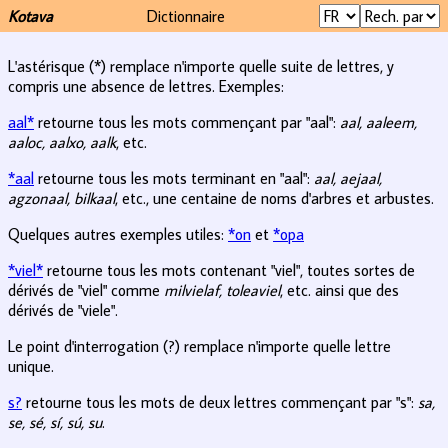
Kotava
Dictionnaire
L'astérisque (*) remplace n'importe quelle suite de lettres, y
compris une absence de lettres. Exemples:
aal*
retourne tous les mots commençant par "aal":
aal, aaleem,
aaloc, aalxo, aalk
, etc.
*aal
retourne tous les mots terminant en "aal":
aal, aejaal,
agzonaal, bilkaal
, etc., une centaine de noms d'arbres et arbustes.
Quelques autres exemples utiles:
*on
et
*opa
*viel*
retourne tous les mots contenant "viel", toutes sortes de
dérivés de "viel" comme
milvielaf, toleaviel
, etc. ainsi que des
dérivés de "viele".
Le point d'interrogation (?) remplace n'importe quelle lettre
unique.
s?
retourne tous les mots de deux lettres commençant par "s":
sa,
se, sé, sí, sú, su
.