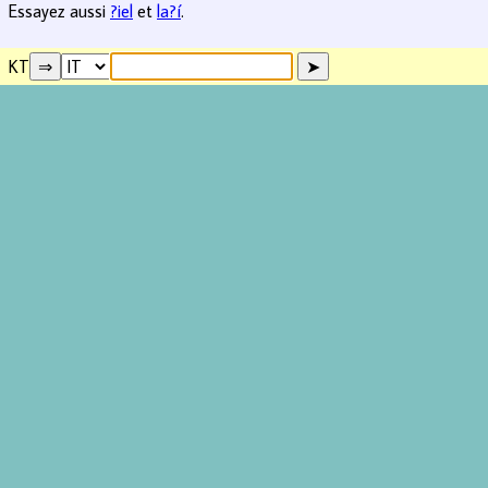
Essayez aussi
?iel
et
la?í
.
KT