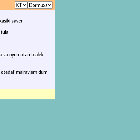
asiki saver.
tula :
sa va nyurnatan tcalek
on otedaf malravlem dum