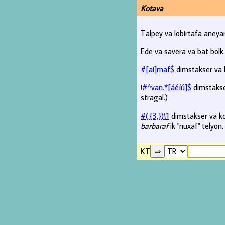
Kotava
Talpey va lobirtafa aneyar
Ede va savera va bat bolk 
#[ai]maf$
dimstakser va k
!#^van.*[áéíú]$
dimstakser
stragal.)
#(.{3,})\1
dimstakser va ko
barbaraf
ik "nuxaf" telyon.
KT