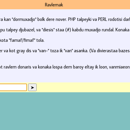
Ravlemak
a kan "dormuxadjo" bolk dere nover. PHP talpeyki va PERL rodotisi dark
pu talpey djubazel, va "diesis" staa (#) kabdu muxadjo rundal. Konaka 
ota "famaf/fimaf" tola.
 va kot gray dis va "van-" toza ik "van" asanka. (Va divierastaa baze
t ravlem donaris va konaka lospa dem baroy eltay ik loon, vanmiae