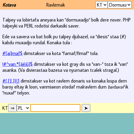
Kotava
Ravlemak
Talpey va lobirtafa aneyara kan "dormuxadjo" bolk dere nover. PHP
talpeyki va PERL rodotisi darkasiki saver.
Ede va savera va bat bolk pu talpey djubazel, va "diesis" staa (#)
kabdu muxadjo rundal. Konaka tula :
#[ai]maf$
dimstakser va kota "famaf/fimaf" tola.
!#^van.*[áéíú]$
dimstakser va kot gray dis va "van-" toza ik "van"
asanka. (Va divierastaa bazesa va nyurnatan tcalek stragal.)
#(.{3,})\1
dimstakser va kot ravlem donaris va konaka lospa dem
baroy eltay ik loon, vanmiaeon otedaf malravlem dum
barbaraf
ik
"nuxaf" telyon.
KT