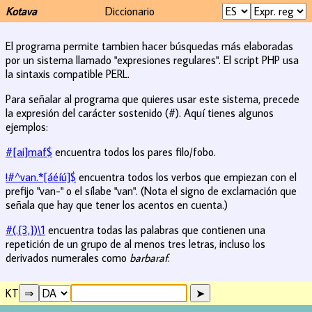
Kotava
Diccionario
El programa permite tambien hacer búsquedas más elaboradas
por un sistema llamado "expresiones regulares". El script PHP usa
la sintaxis compatible PERL.
Para señalar al programa que quieres usar este sistema, precede
la expresión del carácter sostenido (#). Aquí tienes algunos
ejemplos:
#[ai]maf$
encuentra todos los pares filo/fobo.
!#^van.*[áéíú]$
encuentra todos los verbos que empiezan con el
prefijo "van-" o el sílabe "van". (Nota el signo de exclamación que
señala que hay que tener los acentos en cuenta.)
#(.{3,})\1
encuentra todas las palabras que contienen una
repetición de un grupo de al menos tres letras, incluso los
derivados numerales como
barbaraf
.
KT