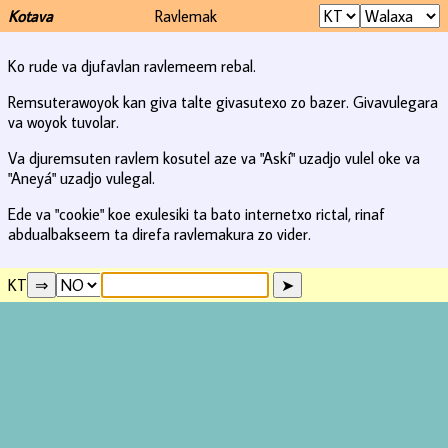
Kotava
Ravlemak
Ko rude va djufavlan ravlemeem rebal.
Remsuterawoyok kan giva talte givasutexo zo bazer. Givavulegara
va woyok tuvolar.
Va djuremsuten ravlem kosutel aze va "Askí" uzadjo vulel oke va
"Aneyá" uzadjo vulegal.
Ede va "cookie" koe exulesiki ta bato internetxo rictal, rinaf
abdualbakseem ta direfa ravlemakura zo vider.
KT