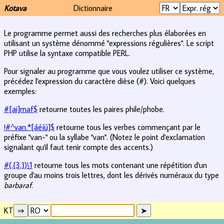
Kotava
Dictionnaire
Le programme permet aussi des recherches plus élaborées en
utilisant un système dénommé "expressions régulières". Le script
PHP utilise la syntaxe compatible PERL.
Pour signaler au programme que vous voulez utiliser ce système,
précédez l'expression du caractère dièse (#). Voici quelques
exemples:
#[ai]maf$
retourne toutes les paires phile/phobe.
!#^van.*[áéíú]$
retourne tous les verbes commençant par le
préfixe "van-" ou la syllabe "van". (Notez le point d'exclamation
signalant qu'il faut tenir compte des accents.)
#(.{3,})\1
retourne tous les mots contenant une répétition d'un
groupe d'au moins trois lettres, dont les dérivés numéraux du type
barbaraf
.
KT