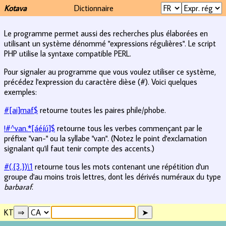
Kotava
Dictionnaire
Le programme permet aussi des recherches plus élaborées en
utilisant un système dénommé "expressions régulières". Le script
PHP utilise la syntaxe compatible PERL.
Pour signaler au programme que vous voulez utiliser ce système,
précédez l'expression du caractère dièse (#). Voici quelques
exemples:
#[ai]maf$
retourne toutes les paires phile/phobe.
!#^van.*[áéíú]$
retourne tous les verbes commençant par le
préfixe "van-" ou la syllabe "van". (Notez le point d'exclamation
signalant qu'il faut tenir compte des accents.)
#(.{3,})\1
retourne tous les mots contenant une répétition d'un
groupe d'au moins trois lettres, dont les dérivés numéraux du type
barbaraf
.
KT