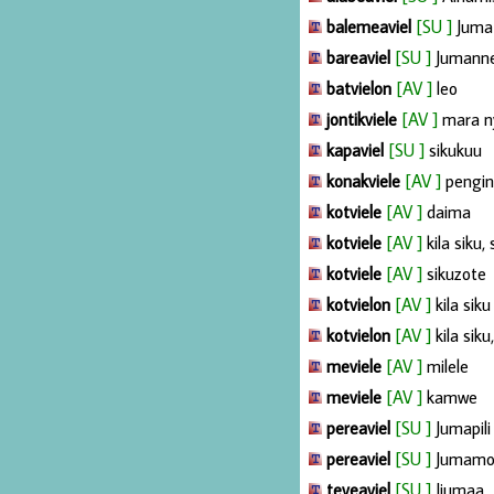
balemeaviel
[SU ]
Juma
bareaviel
[SU ]
Jumann
batvielon
[AV ]
leo
jontikviele
[AV ]
mara n
kapaviel
[SU ]
sikukuu
konakviele
[AV ]
pengi
kotviele
[AV ]
daima
kotviele
[AV ]
kila siku,
kotviele
[AV ]
sikuzote
kotvielon
[AV ]
kila siku
kotvielon
[AV ]
kila siku
meviele
[AV ]
milele
meviele
[AV ]
kamwe
pereaviel
[SU ]
Jumapili
pereaviel
[SU ]
Jumamo
teveaviel
[SU ]
Ijumaa