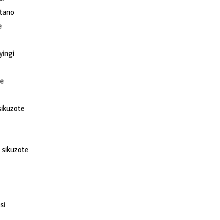
tano
e
yingi
ne
 sikuzote
, sikuzote
si