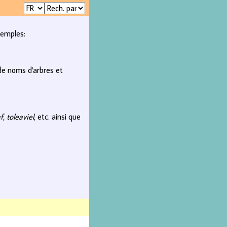
xemples:
 de noms d'arbres et
f, toleaviel
, etc. ainsi que