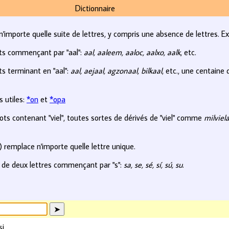
Dictionnaire
n'importe quelle suite de lettres, y compris une absence de lettres. E
ts commençant par "aal":
aal, aaleem, aaloc, aalxo, aalk
, etc.
s terminant en "aal":
aal, aejaal, agzonaal, bilkaal
, etc., une centaine
 utiles:
*on
et
*opa
ts contenant "viel", toutes sortes de dérivés de "viel" comme
milviela
?) remplace n'importe quelle lettre unique.
 de deux lettres commençant par "s":
sa, se, sé, sí, sú, su
.
si