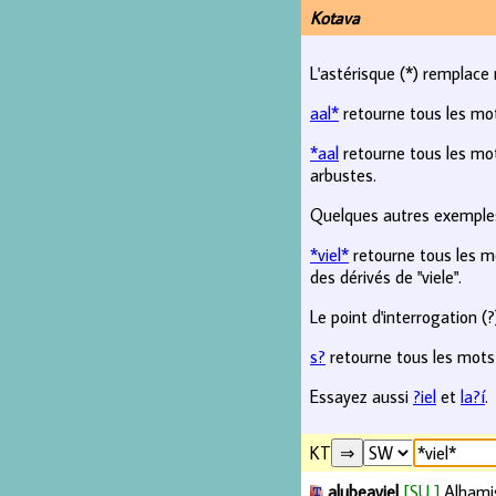
Kotava
L'astérisque (*) remplace 
aal*
retourne tous les mo
*aal
retourne tous les mot
arbustes.
Quelques autres exemples
*viel*
retourne tous les mo
des dérivés de "viele".
Le point d'interrogation (
s?
retourne tous les mots
Essayez aussi
?iel
et
la?í
.
KT
alubeaviel
[SU ]
Alhami