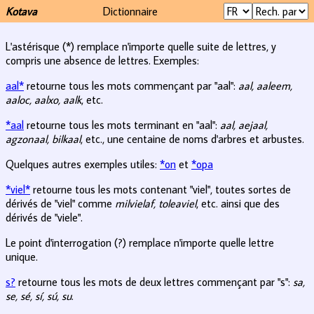
Kotava
Dictionnaire
L'astérisque (*) remplace n'importe quelle suite de lettres, y
compris une absence de lettres. Exemples:
aal*
retourne tous les mots commençant par "aal":
aal, aaleem,
aaloc, aalxo, aalk
, etc.
*aal
retourne tous les mots terminant en "aal":
aal, aejaal,
agzonaal, bilkaal
, etc., une centaine de noms d'arbres et arbustes.
Quelques autres exemples utiles:
*on
et
*opa
*viel*
retourne tous les mots contenant "viel", toutes sortes de
dérivés de "viel" comme
milvielaf, toleaviel
, etc. ainsi que des
dérivés de "viele".
Le point d'interrogation (?) remplace n'importe quelle lettre
unique.
s?
retourne tous les mots de deux lettres commençant par "s":
sa,
se, sé, sí, sú, su
.