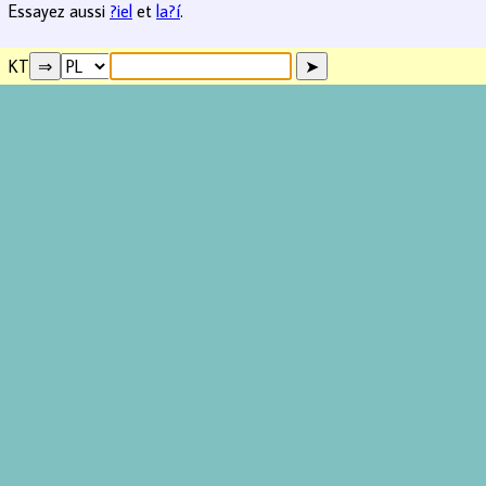
Essayez aussi
?iel
et
la?í
.
KT