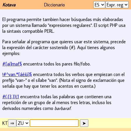
Kotava
Diccionario
El programa permite tambien hacer búsquedas más elaboradas
por un sistema llamado "expresiones regulares". El script PHP usa
la sintaxis compatible PERL.
Para señalar al programa que quieres usar este sistema, precede
la expresión del carácter sostenido (#). Aquí tienes algunos
ejemplos:
#[ai]maf$
encuentra todos los pares filo/fobo.
!#^van.*[áéíú]$
encuentra todos los verbos que empiezan con el
prefijo "van-" o el sílabe "van". (Nota el signo de exclamación que
señala que hay que tener los acentos en cuenta.)
#(.{3,})\1
encuentra todas las palabras que contienen una
repetición de un grupo de al menos tres letras, incluso los
derivados numerales como
barbaraf
.
KT