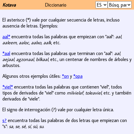
Kotava
Diccionario
El asterisco (*) vale por cualquier secuencia de letras, incluso
ausencia de letras. Ejemplos:
aal*
encuentra todas las palabras que empiezan con "aal":
aal,
aaleem, aaloc, aalxo, aalk
, etc.
*aal
encuentra todas las palabras que terminan con "aal":
aal,
aejaal, agzonaal, bilkaal
, etc., un centenar de nombres de árboles y
arbustos.
Algunos otros ejemplos útiles:
*on
y
*opa
*viel*
encuentra todas las palabras que contienen "viel", todos
tipos de derivados de "viel" como
milvielaf, toleaviel
, etc. y también
derivados de "viele".
El signo de interrogación (?) vale por cualquier letra única.
s?
encuentra todas las palabras de dos letras que empiezan con
"s":
sa, se, sé, sí, sú, su
.