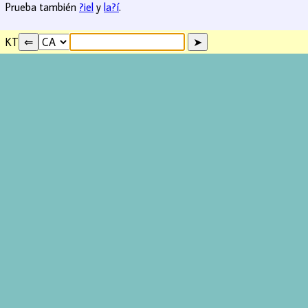
Prueba también
?iel
y
la?í
.
KT