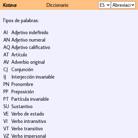
Kotava
Diccionario
Tipos de palabras:
AI
Adjetivo indefinido
AN
Adjetivo numeral
AQ
Adjetivo calificativo
AT
Artículo
AV
Adverbio original
CJ
Conjunción
IJ
Interjección invariable
PN
Pronombre
PP
Preposición
PT
Partícula invariable
SU
Sustantivo
VE
Verbo de estado
VI
Verbo intransitivo
VT
Verbo transitivo
VZ
Verbo impersonal