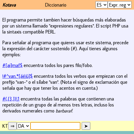
Kotava
Diccionario
El programa permite tambien hacer búsquedas más elaboradas
por un sistema llamado "expresiones regulares". El script PHP usa
la sintaxis compatible PERL.
Para señalar al programa que quieres usar este sistema, precede
la expresión del carácter sostenido (#). Aquí tienes algunos
ejemplos:
#[ai]maf$
encuentra todos los pares filo/fobo.
!#^van.*[áéíú]$
encuentra todos los verbos que empiezan con el
prefijo "van-" o el sílabe "van". (Nota el signo de exclamación que
señala que hay que tener los acentos en cuenta.)
#(.{3,})\1
encuentra todas las palabras que contienen una
repetición de un grupo de al menos tres letras, incluso los
derivados numerales como
barbaraf
.
KT