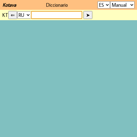
Kotava
Diccionario
KT