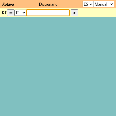
Kotava
Diccionario
KT