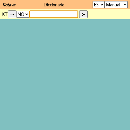
Kotava
Diccionario
KT